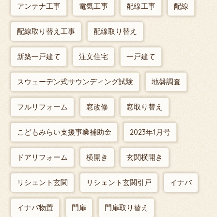
アンテナ工事
電気工事
配線工事
配線
配線取り替え工事
配線取り替え
新築一戸建て
注文住宅
一戸建て
スウェーデン式サウンディング試験
地盤調査
フルリフォーム
窓改修
窓取り替え
こどもみらい支援事業補助金
2023年1月号
ドアリフォーム
横開き
玄関横開き
リシェント玄関
リシェント玄関引戸
イナバ
イナバ物置
門扉
門扉取り替え