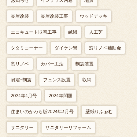
お知らせ
インプラス内窓
地震
長屋改装
長屋改装工事
ウッドデッキ
エコキュート取替工事
絨毯
人工芝
タタミコーナー
ダイケン畳
窓リノベ補助金
窓リノベ
カバー工法
制震装置
耐震・制震
フェンス設置
収納
2024年4月号
2024年問題
住まいのかわら版2024年3月号
壁紙りふぉむ
サニタリー
サニタリーリフォーム