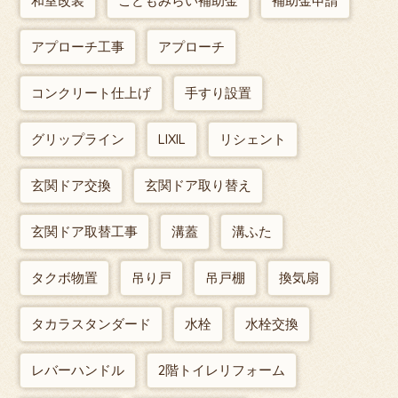
和室改装
こどもみらい補助金
補助金申請
アプローチ工事
アプローチ
コンクリート仕上げ
手すり設置
グリップライン
LIXIL
リシェント
玄関ドア交換
玄関ドア取り替え
玄関ドア取替工事
溝蓋
溝ふた
タクボ物置
吊り戸
吊戸棚
換気扇
タカラスタンダード
水栓
水栓交換
レバーハンドル
2階トイレリフォーム