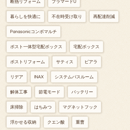
断熱リフォーム
プラマードU
暮らしを快適に
不在時受け取り
再配達削減
Panasonicコンボマルチ
ポスト一体型宅配ボックス
宅配ボックス
ポストリフォーム
サティス
ピアラ
リデア
INAX
システムバスルーム
解体工事
節電モード
バッテリー
床掃除
はちみつ
マグネットフック
浮かせる収納
クエン酸
重曹