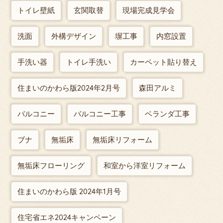
トイレ壁紙
玄関取替
現場完成見学会
洗面
外構デザイン
塀工事
内窓設置
手洗い器
トイレ手洗い
カーペット貼り替え
住まいのかわら版2024年2月号
森田アルミ
バルコニー
バルコニー工事
ベランダ工事
ブナ
無垢床
無垢床リフォーム
無垢床フローリング
和室から洋室リフォーム
住まいのかわら版 2024年1月号
住宅省エネ2024キャンペーン