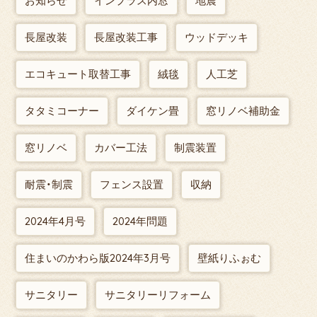
お知らせ
インプラス内窓
地震
長屋改装
長屋改装工事
ウッドデッキ
エコキュート取替工事
絨毯
人工芝
タタミコーナー
ダイケン畳
窓リノベ補助金
窓リノベ
カバー工法
制震装置
耐震・制震
フェンス設置
収納
2024年4月号
2024年問題
住まいのかわら版2024年3月号
壁紙りふぉむ
サニタリー
サニタリーリフォーム