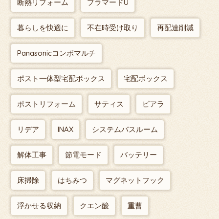
断熱リフォーム
プラマードU
暮らしを快適に
不在時受け取り
再配達削減
Panasonicコンボマルチ
ポスト一体型宅配ボックス
宅配ボックス
ポストリフォーム
サティス
ピアラ
リデア
INAX
システムバスルーム
解体工事
節電モード
バッテリー
床掃除
はちみつ
マグネットフック
浮かせる収納
クエン酸
重曹