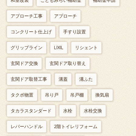
和室改装
こどもみらい補助金
補助金申請
アプローチ工事
アプローチ
コンクリート仕上げ
手すり設置
グリップライン
LIXIL
リシェント
玄関ドア交換
玄関ドア取り替え
玄関ドア取替工事
溝蓋
溝ふた
タクボ物置
吊り戸
吊戸棚
換気扇
タカラスタンダード
水栓
水栓交換
レバーハンドル
2階トイレリフォーム