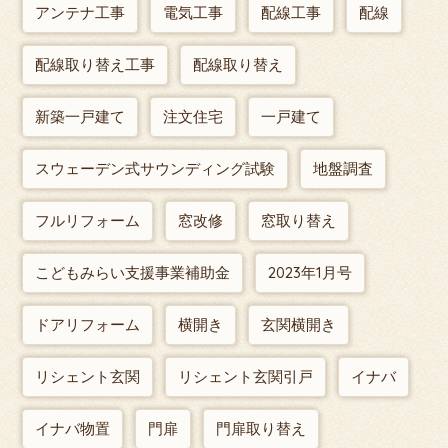
アンテナ工事
電気工事
配線工事
配線
配線取り替え工事
配線取り替え
新築一戸建て
注文住宅
一戸建て
スウェーデン式サウンディング試験
地盤調査
フルリフォーム
窓改修
窓取り替え
こどもみらい支援事業補助金
2023年1月号
ドアリフォーム
横開き
玄関横開き
リシェント玄関
リシェント玄関引戸
イナバ
イナバ物置
門扉
門扉取り替え