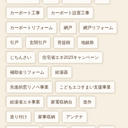
カーポート工事
カーポート設置工事
カーポートリフォーム
網戸
網戸リフォーム
引戸
玄関引戸
菩提樹
地鎮祭
じちんさい
住宅省エネ2023キャンペーン
補助金リフォーム
給湯器
先進的窓リノベ事業
こどもエコすまい支援事業
給湯省エネ事業
家電収納台
造作
造り付け
家事収納
アンテナ