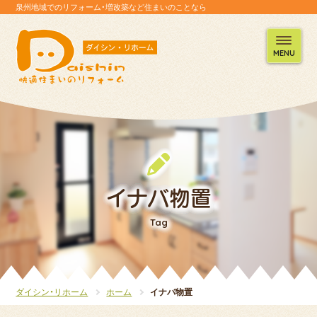
泉州地域でのリフォーム・増改築など住まいのことなら
MENU
イナバ物置
Tag
ダイシン・リホーム
ホーム
イナバ物置