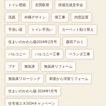
トイレ壁紙
玄関取替
現場完成見学会
洗面
外構デザイン
塀工事
内窓設置
手洗い器
トイレ手洗い
カーペット貼り替え
住まいのかわら版2024年2月号
森田アルミ
バルコニー
バルコニー工事
ベランダ工事
ブナ
無垢床
無垢床リフォーム
無垢床フローリング
和室から洋室リフォーム
住まいのかわら版 2024年1月号
住宅省エネ2024キャンペーン