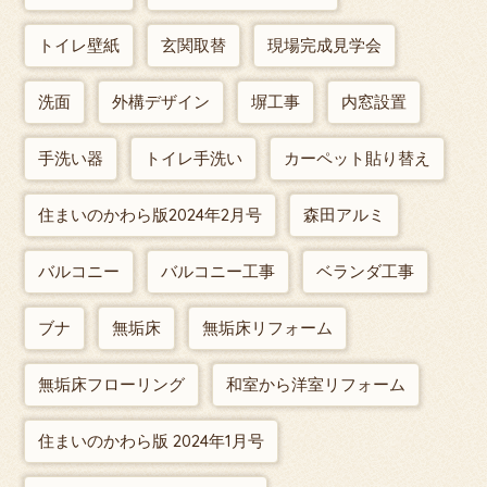
トイレ壁紙
玄関取替
現場完成見学会
洗面
外構デザイン
塀工事
内窓設置
手洗い器
トイレ手洗い
カーペット貼り替え
住まいのかわら版2024年2月号
森田アルミ
バルコニー
バルコニー工事
ベランダ工事
ブナ
無垢床
無垢床リフォーム
無垢床フローリング
和室から洋室リフォーム
住まいのかわら版 2024年1月号