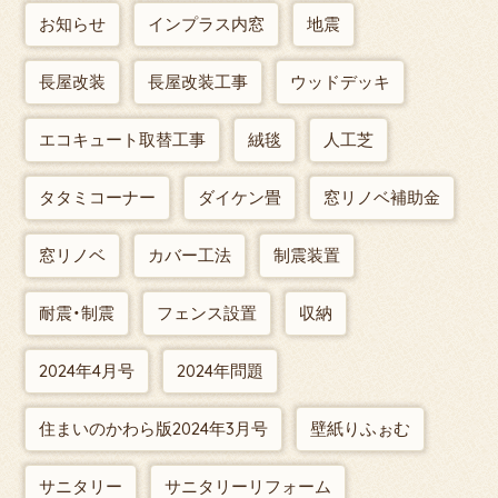
お知らせ
インプラス内窓
地震
長屋改装
長屋改装工事
ウッドデッキ
エコキュート取替工事
絨毯
人工芝
タタミコーナー
ダイケン畳
窓リノベ補助金
窓リノベ
カバー工法
制震装置
耐震・制震
フェンス設置
収納
2024年4月号
2024年問題
住まいのかわら版2024年3月号
壁紙りふぉむ
サニタリー
サニタリーリフォーム