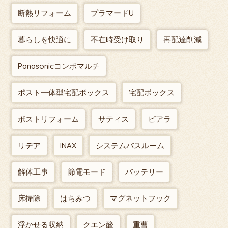
断熱リフォーム
プラマードU
暮らしを快適に
不在時受け取り
再配達削減
Panasonicコンボマルチ
ポスト一体型宅配ボックス
宅配ボックス
ポストリフォーム
サティス
ピアラ
リデア
INAX
システムバスルーム
解体工事
節電モード
バッテリー
床掃除
はちみつ
マグネットフック
浮かせる収納
クエン酸
重曹