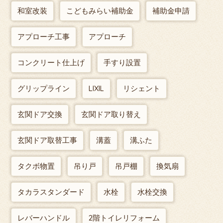
和室改装
こどもみらい補助金
補助金申請
アプローチ工事
アプローチ
コンクリート仕上げ
手すり設置
グリップライン
LIXIL
リシェント
玄関ドア交換
玄関ドア取り替え
玄関ドア取替工事
溝蓋
溝ふた
タクボ物置
吊り戸
吊戸棚
換気扇
タカラスタンダード
水栓
水栓交換
レバーハンドル
2階トイレリフォーム