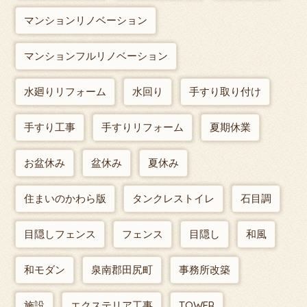
マンションリノベーション
マンションフルリノベーション
水廻りリフォーム
水回り
手すり取り付け
手すり工事
手すりリフォーム
夏期休業
お盆休み
盆休み
夏休み
住まいのかわら版
タンクレストイレ
石目調
目隠しフェンス
フェンス
目隠し
和風
和モダン
泉南郡田尻町
事務所改築
施設
エクステリア工事
TOWER