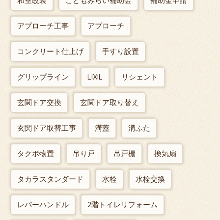
和室改装
こどもみらい補助金
補助金申請
アプローチ工事
アプローチ
コンクリート仕上げ
手すり設置
グリップライン
LIXIL
リシェント
玄関ドア交換
玄関ドア取り替え
玄関ドア取替工事
溝蓋
溝ふた
タクボ物置
吊り戸
吊戸棚
換気扇
タカラスタンダード
水栓
水栓交換
レバーハンドル
2階トイレリフォーム