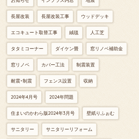
お知らせ
インプラス内窓
地震
長屋改装
長屋改装工事
ウッドデッキ
エコキュート取替工事
絨毯
人工芝
タタミコーナー
ダイケン畳
窓リノベ補助金
窓リノベ
カバー工法
制震装置
耐震・制震
フェンス設置
収納
2024年4月号
2024年問題
住まいのかわら版2024年3月号
壁紙りふぉむ
サニタリー
サニタリーリフォーム