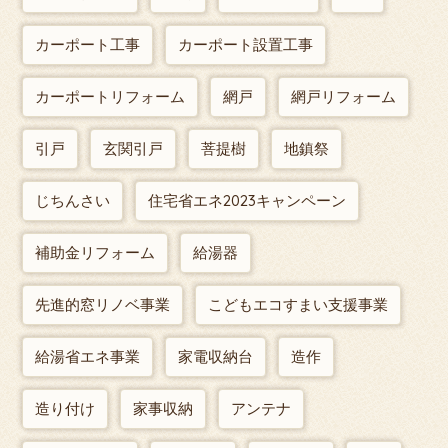
カーポート工事
カーポート設置工事
カーポートリフォーム
網戸
網戸リフォーム
引戸
玄関引戸
菩提樹
地鎮祭
じちんさい
住宅省エネ2023キャンペーン
補助金リフォーム
給湯器
先進的窓リノベ事業
こどもエコすまい支援事業
給湯省エネ事業
家電収納台
造作
造り付け
家事収納
アンテナ