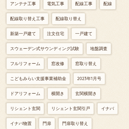
アンテナ工事
電気工事
配線工事
配線
配線取り替え工事
配線取り替え
新築一戸建て
注文住宅
一戸建て
スウェーデン式サウンディング試験
地盤調査
フルリフォーム
窓改修
窓取り替え
こどもみらい支援事業補助金
2023年1月号
ドアリフォーム
横開き
玄関横開き
リシェント玄関
リシェント玄関引戸
イナバ
イナバ物置
門扉
門扉取り替え