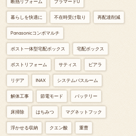
断熱リフォーム
プラマードU
暮らしを快適に
不在時受け取り
再配達削減
Panasonicコンボマルチ
ポスト一体型宅配ボックス
宅配ボックス
ポストリフォーム
サティス
ピアラ
リデア
INAX
システムバスルーム
解体工事
節電モード
バッテリー
床掃除
はちみつ
マグネットフック
浮かせる収納
クエン酸
重曹