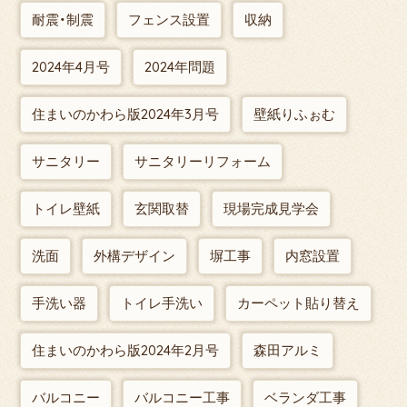
耐震・制震
フェンス設置
収納
2024年4月号
2024年問題
住まいのかわら版2024年3月号
壁紙りふぉむ
サニタリー
サニタリーリフォーム
トイレ壁紙
玄関取替
現場完成見学会
洗面
外構デザイン
塀工事
内窓設置
手洗い器
トイレ手洗い
カーペット貼り替え
住まいのかわら版2024年2月号
森田アルミ
バルコニー
バルコニー工事
ベランダ工事