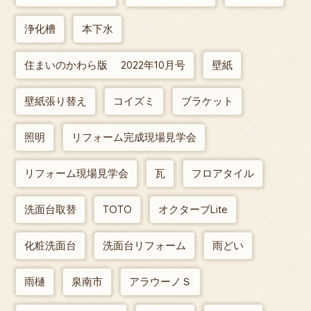
浄化槽
本下水
住まいのかわら版 2022年10月号
壁紙
壁紙張り替え
コイズミ
ブラケット
照明
リフォーム完成現場見学会
リフォーム現場見学会
瓦
フロアタイル
洗面台取替
TOTO
オクターブLite
化粧洗面台
洗面台リフォーム
雨どい
雨樋
泉南市
アラウーノＳ