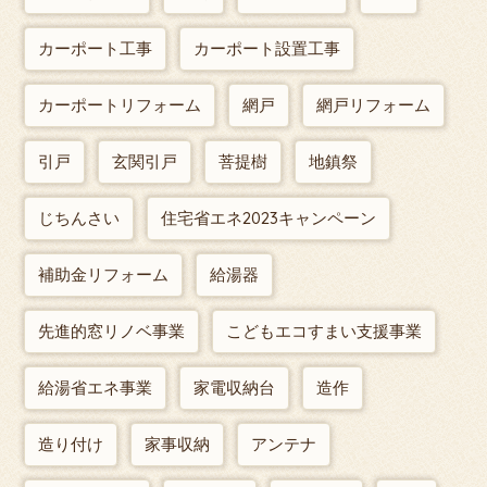
カーポート工事
カーポート設置工事
カーポートリフォーム
網戸
網戸リフォーム
引戸
玄関引戸
菩提樹
地鎮祭
じちんさい
住宅省エネ2023キャンペーン
補助金リフォーム
給湯器
先進的窓リノベ事業
こどもエコすまい支援事業
給湯省エネ事業
家電収納台
造作
造り付け
家事収納
アンテナ