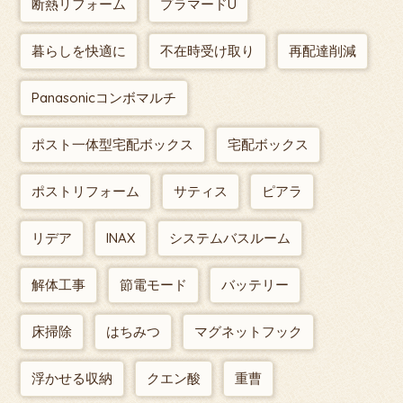
断熱リフォーム
プラマードU
暮らしを快適に
不在時受け取り
再配達削減
Panasonicコンボマルチ
ポスト一体型宅配ボックス
宅配ボックス
ポストリフォーム
サティス
ピアラ
リデア
INAX
システムバスルーム
解体工事
節電モード
バッテリー
床掃除
はちみつ
マグネットフック
浮かせる収納
クエン酸
重曹