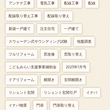
アンテナ工事
電気工事
配線工事
配線
配線取り替え工事
配線取り替え
新築一戸建て
注文住宅
一戸建て
スウェーデン式サウンディング試験
地盤調査
フルリフォーム
窓改修
窓取り替え
こどもみらい支援事業補助金
2023年1月号
ドアリフォーム
横開き
玄関横開き
リシェント玄関
リシェント玄関引戸
イナバ
イナバ物置
門扉
門扉取り替え