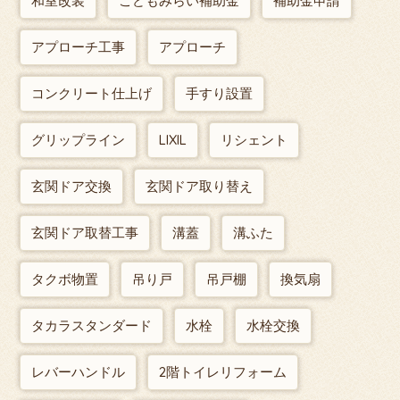
和室改装
こどもみらい補助金
補助金申請
アプローチ工事
アプローチ
コンクリート仕上げ
手すり設置
グリップライン
LIXIL
リシェント
玄関ドア交換
玄関ドア取り替え
玄関ドア取替工事
溝蓋
溝ふた
タクボ物置
吊り戸
吊戸棚
換気扇
タカラスタンダード
水栓
水栓交換
レバーハンドル
2階トイレリフォーム