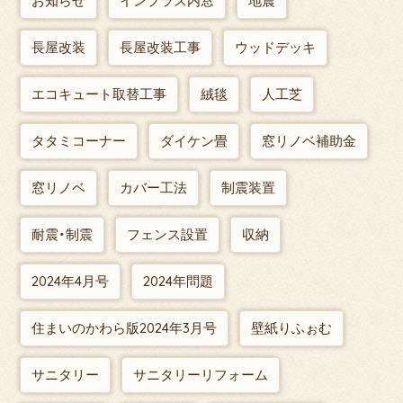
お知らせ
インプラス内窓
地震
長屋改装
長屋改装工事
ウッドデッキ
エコキュート取替工事
絨毯
人工芝
タタミコーナー
ダイケン畳
窓リノベ補助金
窓リノベ
カバー工法
制震装置
耐震・制震
フェンス設置
収納
2024年4月号
2024年問題
住まいのかわら版2024年3月号
壁紙りふぉむ
サニタリー
サニタリーリフォーム