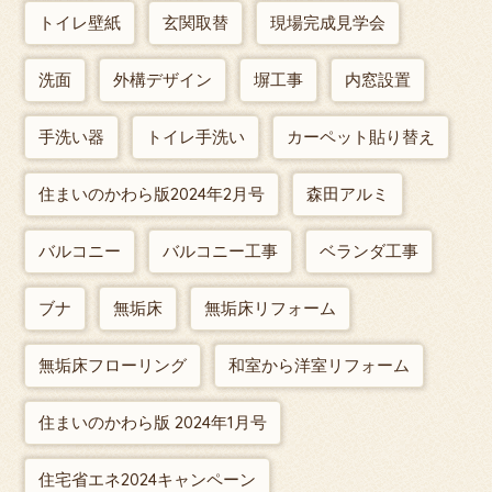
トイレ壁紙
玄関取替
現場完成見学会
洗面
外構デザイン
塀工事
内窓設置
手洗い器
トイレ手洗い
カーペット貼り替え
住まいのかわら版2024年2月号
森田アルミ
バルコニー
バルコニー工事
ベランダ工事
ブナ
無垢床
無垢床リフォーム
無垢床フローリング
和室から洋室リフォーム
住まいのかわら版 2024年1月号
住宅省エネ2024キャンペーン