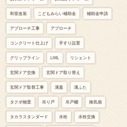
和室改装
こどもみらい補助金
補助金申請
アプローチ工事
アプローチ
コンクリート仕上げ
手すり設置
グリップライン
LIXIL
リシェント
玄関ドア交換
玄関ドア取り替え
玄関ドア取替工事
溝蓋
溝ふた
タクボ物置
吊り戸
吊戸棚
換気扇
タカラスタンダード
水栓
水栓交換