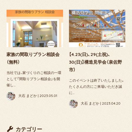
家族の間取りプラン相談会
【4.23(日)、29(土祝)、
（無料）
30(日)】構造見学会（泉佐野
市）
当社では、家づくりのご相談の一環
として「間取りプラン相談会」を開
このイベントは終了いたしました。
催し…
たくさんの方にご来場いただき誠
に…
大石 まどか | 2023.05.01
大石 まどか | 2023.04.20
カテゴリー