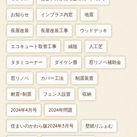
お知らせ
インプラス内窓
地震
長屋改装
長屋改装工事
ウッドデッキ
エコキュート取替工事
絨毯
人工芝
タタミコーナー
ダイケン畳
窓リノベ補助金
窓リノベ
カバー工法
制震装置
耐震・制震
フェンス設置
収納
2024年4月号
2024年問題
住まいのかわら版2024年3月号
壁紙りふぉむ