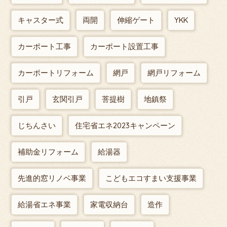
キャスター式
両開
伸縮ゲート
YKK
カーポート工事
カーポート設置工事
カーポートリフォーム
網戸
網戸リフォーム
引戸
玄関引戸
菩提樹
地鎮祭
じちんさい
住宅省エネ2023キャンペーン
補助金リフォーム
給湯器
先進的窓リノベ事業
こどもエコすまい支援事業
給湯省エネ事業
家電収納台
造作