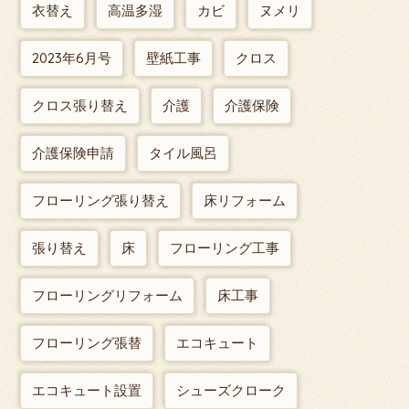
衣替え
高温多湿
カビ
ヌメリ
2023年6月号
壁紙工事
クロス
クロス張り替え
介護
介護保険
介護保険申請
タイル風呂
フローリング張り替え
床リフォーム
張り替え
床
フローリング工事
フローリングリフォーム
床工事
フローリング張替
エコキュート
エコキュート設置
シューズクローク