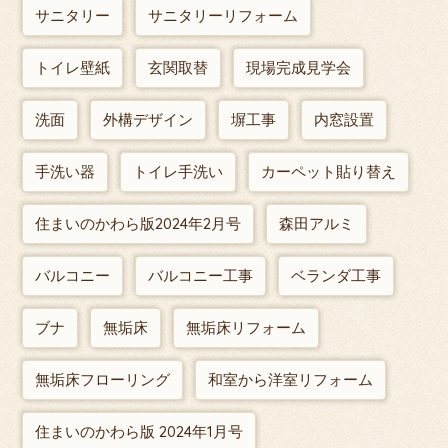
サニタリー
サニタリーリフォーム
トイレ壁紙
玄関取替
現場完成見学会
洗面
外構デザイン
塀工事
内窓設置
手洗い器
トイレ手洗い
カーペット貼り替え
住まいのかわら版2024年2月号
森田アルミ
バルコニー
バルコニー工事
ベランダ工事
ブナ
無垢床
無垢床リフォーム
無垢床フローリング
和室から洋室リフォーム
住まいのかわら版 2024年1月号