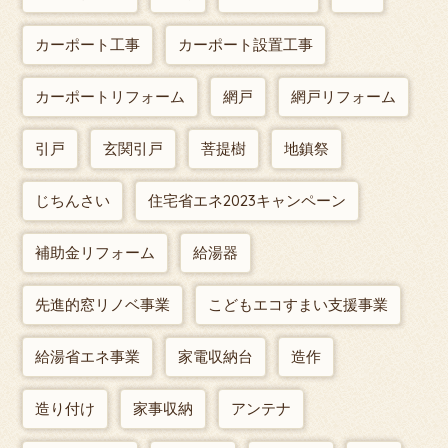
カーポート工事
カーポート設置工事
カーポートリフォーム
網戸
網戸リフォーム
引戸
玄関引戸
菩提樹
地鎮祭
じちんさい
住宅省エネ2023キャンペーン
補助金リフォーム
給湯器
先進的窓リノベ事業
こどもエコすまい支援事業
給湯省エネ事業
家電収納台
造作
造り付け
家事収納
アンテナ