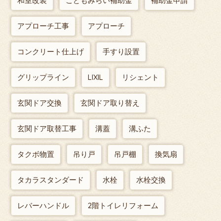
和室改装
こどもみらい補助金
補助金申請
アプローチ工事
アプローチ
コンクリート仕上げ
手すり設置
グリップライン
LIXIL
リシェント
玄関ドア交換
玄関ドア取り替え
玄関ドア取替工事
溝蓋
溝ふた
タクボ物置
吊り戸
吊戸棚
換気扇
タカラスタンダード
水栓
水栓交換
レバーハンドル
2階トイレリフォーム