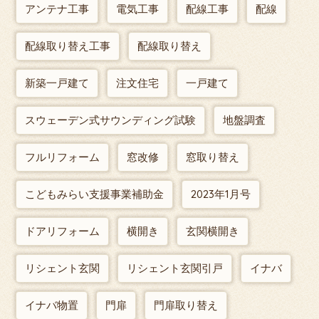
アンテナ工事
電気工事
配線工事
配線
配線取り替え工事
配線取り替え
新築一戸建て
注文住宅
一戸建て
スウェーデン式サウンディング試験
地盤調査
フルリフォーム
窓改修
窓取り替え
こどもみらい支援事業補助金
2023年1月号
ドアリフォーム
横開き
玄関横開き
リシェント玄関
リシェント玄関引戸
イナバ
イナバ物置
門扉
門扉取り替え