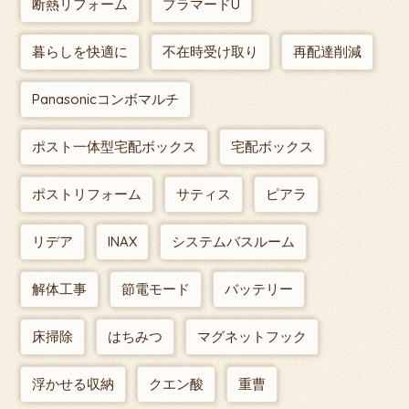
断熱リフォーム
プラマードU
暮らしを快適に
不在時受け取り
再配達削減
Panasonicコンボマルチ
ポスト一体型宅配ボックス
宅配ボックス
ポストリフォーム
サティス
ピアラ
リデア
INAX
システムバスルーム
解体工事
節電モード
バッテリー
床掃除
はちみつ
マグネットフック
浮かせる収納
クエン酸
重曹