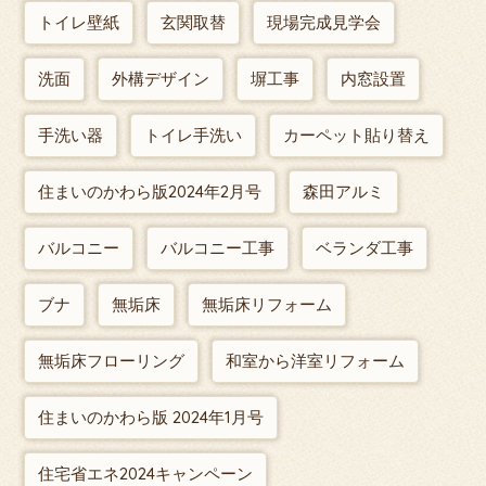
トイレ壁紙
玄関取替
現場完成見学会
洗面
外構デザイン
塀工事
内窓設置
手洗い器
トイレ手洗い
カーペット貼り替え
住まいのかわら版2024年2月号
森田アルミ
バルコニー
バルコニー工事
ベランダ工事
ブナ
無垢床
無垢床リフォーム
無垢床フローリング
和室から洋室リフォーム
住まいのかわら版 2024年1月号
住宅省エネ2024キャンペーン