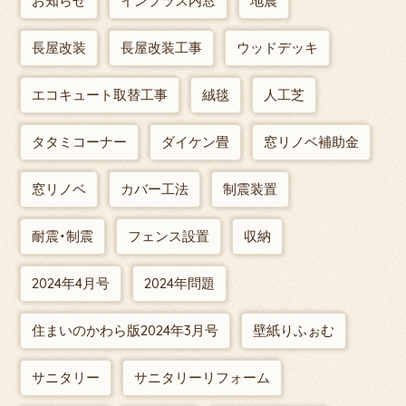
お知らせ
インプラス内窓
地震
長屋改装
長屋改装工事
ウッドデッキ
エコキュート取替工事
絨毯
人工芝
タタミコーナー
ダイケン畳
窓リノベ補助金
窓リノベ
カバー工法
制震装置
耐震・制震
フェンス設置
収納
2024年4月号
2024年問題
住まいのかわら版2024年3月号
壁紙りふぉむ
サニタリー
サニタリーリフォーム