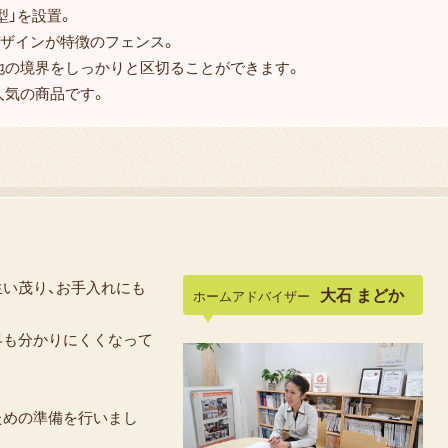
型」を設置。
デザインが特徴のフェンス。
地の境界をしっかりと区切ることができます。
人気の商品です。
生い茂り、お手入れにも
大石 まどか
ホームアドバイザー
界も分かりにくくなって
ための準備を行いまし