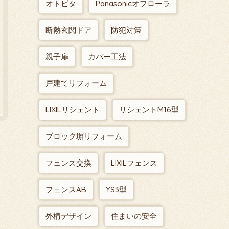
オトピタ
Panasonicオフローラ
断熱玄関ドア
防犯対策
親子扉
カバー工法
戸建てリフォーム
LIXILリシェント
リシェントM16型
ブロック塀リフォーム
フェンス交換
LIXILフェンス
フェンスAB
YS3型
外構デザイン
住まいの安全