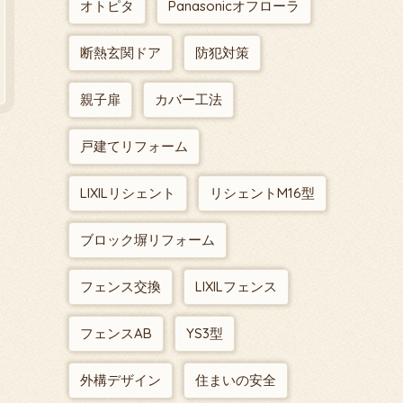
オトピタ
Panasonicオフローラ
断熱玄関ドア
防犯対策
親子扉
カバー工法
戸建てリフォーム
LIXILリシェント
リシェントM16型
ブロック塀リフォーム
フェンス交換
LIXILフェンス
フェンスAB
YS3型
外構デザイン
住まいの安全