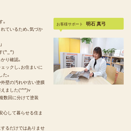
す。
明石 真弓
お客様サポート
されているため、気づか
」
^_^)
っかり確認。
チェックし、お住まいに
した。
や外壁の汚れや古い塗膜
した(*^^)v
と複数回に分けて塗装
く安心して暮らせる住ま
にするだけではありませ