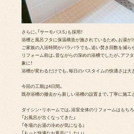
さらに、「サーモバスS」も採用！
浴槽と風呂フタに保温構造が施されているため、お湯が冷
ご家族の入浴時間がバラバラでも、追い焚き回数を減ら
リフォーム前は、昔ながらの深めの浴槽でしたが、アフ
象に！
浴槽が変わるだけでも、毎日のバスタイムの快適さは大き
今回の工期は4日間。
既存浴槽の撤去から新しい浴槽の設置まで、丁寧に施工さ
ダイシン・リホームでは、浴室全体のリフォームはもち
「お風呂が古くなってきた」
「冬場のお湯の冷めが気になる」
「もっと快適なお風呂にしたい」