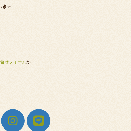
🏠✨
合せフォーム
か
。
ダ
LINE
イ
お
シ
友
ン・
だ
リ
ち