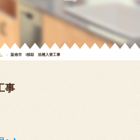
ム
阪南市 I様邸 浴槽入替工事
工事