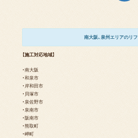
ホ
ー
ム
施
工
ギ
ャ
ラ
南大阪、泉州エリアのリフ
リ
ー
【施工対応地域】
・南大阪
・和泉市
・岸和田市
・貝塚市
・泉佐野市
・泉南市
・阪南市
・熊取町
・岬町