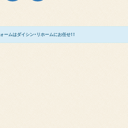
ホ
登
ー
録
ム
は
日
コ
誌
チ
ア
ラ
カ
ウ
ォームはダイシン・リホームにお任せ！！
ン
ト