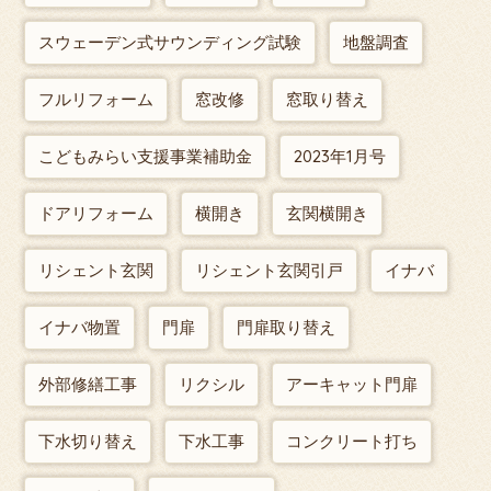
スウェーデン式サウンディング試験
地盤調査
フルリフォーム
窓改修
窓取り替え
こどもみらい支援事業補助金
2023年1月号
ドアリフォーム
横開き
玄関横開き
リシェント玄関
リシェント玄関引戸
イナバ
イナバ物置
門扉
門扉取り替え
外部修繕工事
リクシル
アーキャット門扉
下水切り替え
下水工事
コンクリート打ち