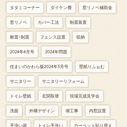
タタミコーナー
ダイケン畳
窓リノベ補助金
窓リノベ
カバー工法
制震装置
耐震・制震
フェンス設置
収納
2024年4月号
2024年問題
住まいのかわら版2024年3月号
壁紙りふぉむ
サニタリー
サニタリーリフォーム
トイレ壁紙
玄関取替
現場完成見学会
洗面
外構デザイン
塀工事
内窓設置
手洗い器
トイレ手洗い
カーペット貼り替え