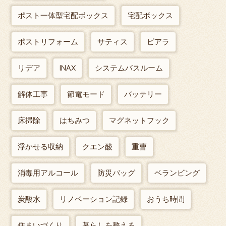
ポスト一体型宅配ボックス
宅配ボックス
ポストリフォーム
サティス
ピアラ
リデア
INAX
システムバスルーム
解体工事
節電モード
バッテリー
床掃除
はちみつ
マグネットフック
浮かせる収納
クエン酸
重曹
消毒用アルコール
防災バッグ
ベランビング
炭酸水
リノベーション記録
おうち時間
住まいづくり
暮らしを整える