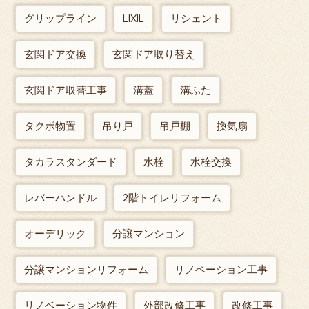
グリップライン
LIXIL
リシェント
玄関ドア交換
玄関ドア取り替え
玄関ドア取替工事
溝蓋
溝ふた
タクボ物置
吊り戸
吊戸棚
換気扇
タカラスタンダード
水栓
水栓交換
レバーハンドル
2階トイレリフォーム
オーデリック
分譲マンション
分譲マンションリフォーム
リノベーション工事
リノベーション物件
外部改修工事
改修工事