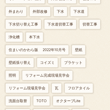
外まわり
外部改修
下水
下水道
下水切り替え工事
下水道切替工事
切替工事
浄化槽
本下水
住まいのかわら版 2022年10月号
壁紙
壁紙張り替え
コイズミ
ブラケット
照明
リフォーム完成現場見学会
リフォーム現場見学会
瓦
フロアタイル
洗面台取替
TOTO
オクターブLite