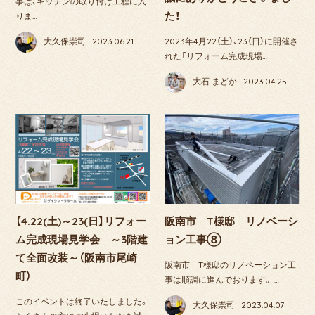
事は、キッチンの取り付け工程に入
た！
りま…
2023年4月22（土）、23（日）に開催さ
大久保崇司 | 2023.06.21
れた「リフォーム完成現場…
大石 まどか | 2023.04.25
【4.22(土)～23(日】リフォー
阪南市 T様邸 リノベーシ
ム完成現場見学会 ～3階建
ョン工事⑧
て全面改装～（阪南市尾崎
阪南市 T様邸のリノベーション工
町）
事は順調に進んでおります。 …
このイベントは終了いたしました。
大久保崇司 | 2023.04.07