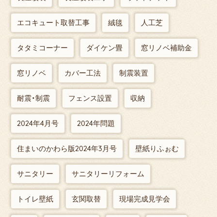
エコキュート取替工事
絨毯
人工芝
タタミコーナー
ダイケン畳
窓リノベ補助金
窓リノベ
カバー工法
制震装置
耐震・制震
フェンス設置
収納
2024年4月号
2024年問題
住まいのかわら版2024年3月号
壁紙りふぉむ
サニタリー
サニタリーリフォーム
トイレ壁紙
玄関取替
現場完成見学会