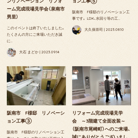
ンリノベーション リフォ
ョン工事⑤
ーム完成現場見学会（泉南市
阪南市 F様邸のリノベーション工
男里）
事です。 LDK、水回り等の工…
このイベントは終了いたしました。
大久保崇司 | 2023.08.10
たくさんの方にご来場いただき誠
に…
大石 まどか | 2023.09.14
阪南市 F様邸 リノベーシ
リフォーム完成現場見学
ョン工事③
会 ～3階建て全面改装～
（阪南市尾崎町）へのご来場、
阪南市 F様邸のリノベーション工
誠にありがとうございまし