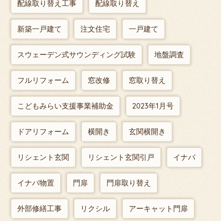
配線取り替え工事
配線取り替え
新築一戸建て
注文住宅
一戸建て
スウェーデン式サウンディング試験
地盤調査
フルリフォーム
窓改修
窓取り替え
こどもみらい支援事業補助金
2023年1月号
ドアリフォーム
横開き
玄関横開き
リシェント玄関
リシェント玄関引戸
イナバ
イナバ物置
門扉
門扉取り替え
外部修繕工事
リクシル
アーキャット門扉