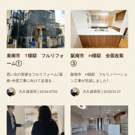
泉南市 T様邸 フルリフォ
阪南市 H様邸 全面改装
ーム①
③
思い出の実家をフルリフォーム！屋
阪南市 H様邸 フルリノベーショ
根・外壁工事に向けて足場を…
ン工事が完成しました！ …
大久保崇司 | 2026.07.30
大久保崇司 | 2025.10.27